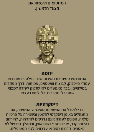
המחסומים ולעשות את
הצעד הראשון.
יוזמה
אנחנו מפרסמים את השירות שלנו בפלטפורמות כמו
עמודי פייסבוק, קבוצות וואטסאפ, עמותות ודרך מפקדים
במילואים, ובכך מאפשרים למי שזקוק לעזרה למצוא
אותנו בלי מתווכים ובלי ליזום בעצמו.
דיסקרטיות
כדי לנטרל את החשש מהסטיגמה והחשיפה, אנו
מתנהלים באופן דיסקרטי לחלוטין ובשמירה על פרטיות
מלאה. הפונים לעזרה אינם נדרשים להזדהות, להירשם
כהלומי קרב, או להיחשף בשום אופן, ובמהלך הטיפול לא
נאספים דו"חות מצב או עדכונים לגבי המטופלים.