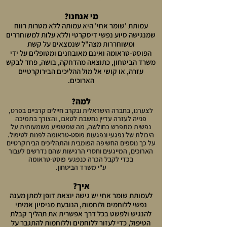
מי אנחנו?
עמותת 'שומר אחי' היא עמותה ללא מטרות רווח
שמנגישה סיוע נפשי דיסקרטי וללא עלות למשוחררים
ומשוחררות מצה"ל שנמצאים על קשת
הפוסט-טראומה ואינם מאובחנים ומטופלים על ידי
משרד הביטחון, כתוצאה מהדחקה, בושה, פחד לבקש
עזרה, או קושי אל מול ההליכים הבירוקרטיים
הארוכים.
למה?
לצערנו, בחברה הישראלית ובקרב חיילים קרביים בפרט,
פנייה לעזרה עדיין נחשבת לטאבו, והצורך בתמיכה
נפשית מתפרש כחולשה, מה שמשפיע משמעותית על
היכולת של נפגעי ונפגעות פוסט-טראומה לפנות לטיפול.
על כך נוספים החשיפה הפומבית והתהליכים הבירוקרטיים
הארוכים, המייגעים וחסרי הרגישות שהם נדרשים לעבור
בכדי לקבל הכרה כנפגעי פוסט-טראומה
ע"י משרד הביטחון.
איך?
לעמותת שומר אחי יש גישה יוצאת דופן למתן מענה
נפשי ללוחמים ולוחמות, הנובעת מניסיון אמיתי
להנגיש ולפשט בכל דרך אפשרית את תהליך קבלת
הטיפול, כדי לעזור ללוחמים וללוחמות להתגבר על