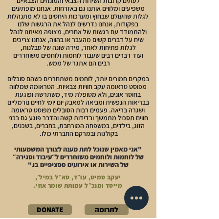
לעתים קרובות השירות הצבאי והמונחים הצבאיים
משפיעים
ומלווים אותנו גם באזרחות. אנחנו מופתעים
לגלות שהעולם שבחוץ ומערכות היחסים בו לא מתנהלות
בפקודות, אנחנו נדרשים לנהל
את הרגשות שלנו
ולהתמודד עם רגשות של אחרים, מצופה מאיתנו לנהל
שיח על דברים קשים מהעבר או בהווה, אנחנו צריכים
לגלות פתיחות לאחר, מידה שונה של סבלנות,
ועוד דברים רבים שעבור לוחמות ולוחמים משוחררים
רבים הם אתגר של ממש.
במקרים חמורים יותר, לוחמים משתחררים כשהם סובלים
מפוסט טראומה עקב חוויות צבאיות. הטראומה שמלווה
בחוסר אונים, ולא מטופלת מיד, משתרשת ופוגעת
בבריאות הנפשית ומביאה למאבק יום יומי לחיים נורמליים
ושגרה בריאה. פעמים רבות הסובלים מפוסט טראומה
חווים תסכול מתמשך ובדידות קשה והדבר פוגע גם בבני
הזוג, בילדים, במשפחה המורחבת, בחברים, בשכנים,
בקולגות ובמרקם החברתי כולו. ​
"אני מאמין שנוכל לתת מענה לצורך המשמעותי
של לוחמות ולוחמים משוחררים ל״עיבוד וסגירה״
של השירות או אירועים ספציפיים בו."
יעקב סמיט, עו״ד, סא״ל במיל׳,
מייסד ומנכ״ל עמותת שומר אחי.
לתרומה
DONATE