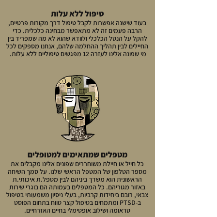
טיפול ללא עלות
בעוד שישנה אפשרות לקבל טיפול דרך מקורות פרטיים,
הרבה פעמים זה לא מתאפשר מבחינה כלכלית. כדי
להקל על הנטל הכלכלי ולוודא שהוא לא מה שמפריד בין
החיילים לבין תהליך ההחלמה שלהם, אנחנו מספקים לכל
מי שפונה אלינו לעזרה 12 מפגשים טיפוליים ללא עלות.
מטפלים שמתאימים למטופלים
כל חייל או חיילת משוחררים שפונים אלינו מקבלים את
מספר הטלפון של המטפל הראשי שלנו. על סמך השיחה
הראשונית הוא משדך ביניהם לבין מטפל.ת איכותי.ת
באזור מגוריהם. כל המטפלים בעמותה הם בוגרי שירות
צבאי, רובם ביחידות קרביות, בעלי ניסיון משמעותי בטיפול
ב-PTSD ומתמחים בטיפול קצר טווח בתחום הפוסט
טראומה ושילוב אופטימלי בחיים האזרחיים.